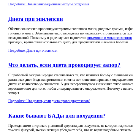
Подробнее: Новые инновационные методы похудения
Диета при эпилепсии
Обычно эпилепсию провоцируют травмы головного мозга, родовые травмы, инфек
головного мозга. Заболевание часто передается по наследству, что выявляется п
исследований. Поскольку в ряде случаев недостаток
витаминов и микроэлементов
припадки, врачи стали использовать диету для профилактики и лечения болезни.
Подробнее: Диета при эпилепсии
Что делать, если диета провоцирует запор?
С проблемой запоров нередко сталкиваются те, кто начинает борьбу с лишними 
различных диет. Ведь на протяжении многих лет кишечник привык к определенном
диеты ее количество уменьшается. А для перерастянутого кишечника такое количе
недостаточным для того, чтобы стимулировать его опорожнение. Поэтому с начал
запоры.
Подробнее: Что делать, если диета провоцирует запор?
Какие бывают БАДы для похудения?
Проходя мимо витрины с упаковкой средства для похудения, на котором нарисов
точёной фигурой, тысячи женщин убеждают себя, что не верят подобным сказкам.