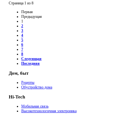
Страница 1 из 8
Первая
Предыдущая
1
2
3
4
5
6
7
8
Следующая
Последняя
Дом, быт
Рецепты
Обустройство дома
Hi-Tech
Мобильная связь
Высокотехнологичная электроника