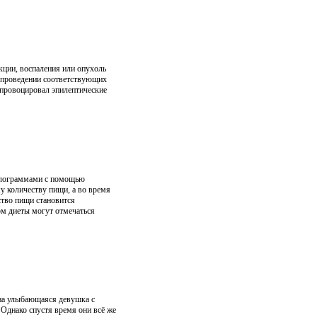
ции, воспаления или опухоль
ри проведении соответствующих
провоцировал эпилептические
килограммами с помощью
у количеству пищи, а во время
ство пищи становится
ом диеты могут отмечаться
ана улыбающаяся девушка с
 Однако спустя время они всё же