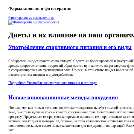
Фармакология и фитотерапия
Фитотерапия vs фармакология
Диеты и их влияние на наш организ
Употребление спортивного питания и его виды
Собираетесь смоделировать свою фигуру? Сделать ее более красивой и фактурной?
проще. Здоровое питание, здоровый образ жизни, ну и конечно же регулярные физ
в специализированном тренажерном зале. Но речь в этой статье пойдет вовсе не об
Рассмотрим все нюансы его употребления.
Подробнее: Употребление спортивного питания и его виды
Новые инновационные методы похудения
Похоже, что как только женщина перестала отождествлять себя с самкой примата, 
веке, она стала задумываться о красоте собственного тела. Естественно, что изли
процессу. Представьте теперь, сколько времени прошло с тех пор, и сколько за эт
всевозможных диет и методик. И, похоже, на этом человечество останавливаться 
появляется несколько тысяч новых комплексов для похудения и их вариаций. Рас
них.