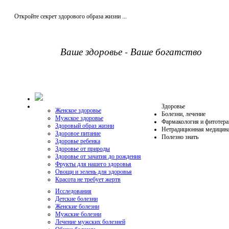
Откройте секрет здорового образа жизни ...
Ваше здоровье - Ваше богатство
Здоровье
Женское здоровье
Болезни, лечение
Мужское здоровье
Фармакология и фитотера
Здоровый образ жизни
Нетрадиционная медицин
Здоровое питание
Полезно знать
Здоровье ребенка
Здоровье от природы
Здоровье от зачатия до рождения
Фрукты для нашего здоровья
Овощи и зелень для здоровья
Красота не требует жертв
Исследования
Детские болезни
Женские болезни
Мужские болезни
Лечение мужских болезней