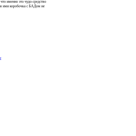
что именно это чудо-средство
ая ими коробочка с БАДом не
е