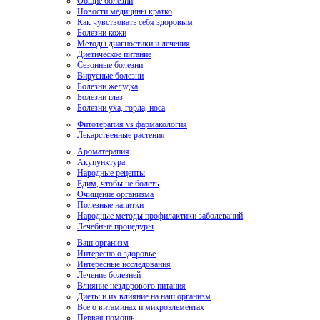
Общие болезни
Новости медицины кратко
Как чувствовать себя здоровым
Болезни кожи
Методы диагностики и лечения
Диетическое питание
Сезонные болезни
Вирусные болезни
Болезни желудка
Болезни глаз
Болезни уха, горла, носа
Фитотерапия vs фармакология
Лекарственные растения
Ароматерапия
Акупунктура
Народные рецепты
Едим, чтобы не болеть
Очищение организма
Полезные напитки
Народные методы профилактики заболеваний
Лечебные процедуры
Ваш организм
Интересно о здоровье
Интересные исследования
Лечение болезней
Влияние нездорового питания
Диеты и их влияние на наш организм
Все о витаминах и микроэлементах
Первая помощь