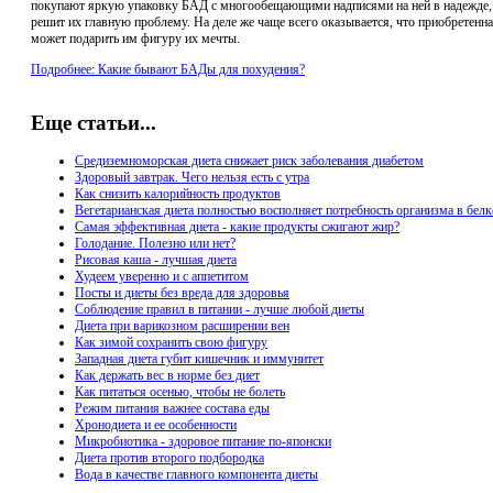
покупают яркую упаковку БАД с многообещающими надписями на ней в надежде, 
решит их главную проблему. На деле же чаще всего оказывается, что приобретенн
может подарить им фигуру их мечты.
Подробнее: Какие бывают БАДы для похудения?
Еще статьи...
Средиземноморская диета снижает риск заболевания диабетом
Здоровый завтрак. Чего нельзя есть с утра
Как снизить калорийность продуктов
Вегетарианская диета полностью восполняет потребность организма в белк
Самая эффективная диета - какие продукты сжигают жир?
Голодание. Полезно или нет?
Рисовая каша - лучшая диета
Худеем уверенно и с аппетитом
Посты и диеты без вреда для здоровья
Соблюдение правил в питании - лучше любой диеты
Диета при варикозном расширении вен
Как зимой сохранить свою фигуру
Западная диета губит кишечник и иммунитет
Как держать вес в норме без диет
Как питаться осенью, чтобы не болеть
Режим питания важнее состава еды
Хронодиета и ее особенности
Микробиотика - здоровое питание по-японски
Диета против второго подбородка
Вода в качестве главного компонента диеты