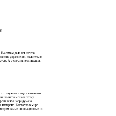
м
 На самом деле нет ничего
ические упражнения, желательно
 этом. А о спортивном питании.
а это случилось еще в каменном
шняя полнота мешала этому
о время было напридумано
не намерено. Ежегодно в мире
смотрим самые инновационные из