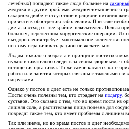
лечебных) попадают также люди больные на
сахарны
желудка и другие проблемы желудочно-кишечного тр
сахарном диабете отсутствие в рационе питания жив
привести к обострению заболевания. При язве необх
диета, и отход от нее крайне нежелателен. Нельзя пр
больным, перенесшим хирургические операции. Их о
выздоровления требует максимальное количество пол
поэтому ограничивать рацион не желательно.
Людям пожилого возраста в принципе поститься мож
нужно внимательно следить за своим здоровьем, что
истощения организма. То же самое касается категори
работа или занятия которых связаны с тяжелыми фи
нагрузками.
Однако у постов и диет есть не только противопоказа
Посты очень полезны тем, кто страдает на
подагру
, б
суставов. Это связано с тем, что во время поста из о
лишняя соль, а растительная пища полезна для сосуд
повредят также тем, кто имеет проблемы с лишним в
Так или иначе, но во время постов и диет необходим
следить за своим здоровьем, замечая малейшие изме