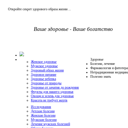
Откройте секрет здорового образа жизни ...
Ваше здоровье - Ваше богатство
Здоровье
Женское здоровье
Болезни, лечение
Мужское здоровье
Фармакология и фитотера
Здоровый образ жизни
Нетрадиционная медицин
Здоровое питание
Полезно знать
Здоровье ребенка
Здоровье от природы
Здоровье от зачатия до рождения
Фрукты для нашего здоровья
Овощи и зелень для здоровья
Красота не требует жертв
Исследования
Детские болезни
Женские болезни
Мужские болезни
Лечение мужских болезней