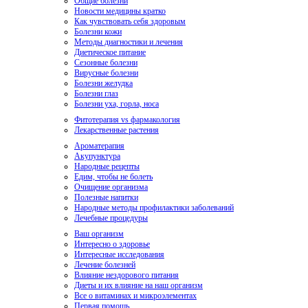
Общие болезни
Новости медицины кратко
Как чувствовать себя здоровым
Болезни кожи
Методы диагностики и лечения
Диетическое питание
Сезонные болезни
Вирусные болезни
Болезни желудка
Болезни глаз
Болезни уха, горла, носа
Фитотерапия vs фармакология
Лекарственные растения
Ароматерапия
Акупунктура
Народные рецепты
Едим, чтобы не болеть
Очищение организма
Полезные напитки
Народные методы профилактики заболеваний
Лечебные процедуры
Ваш организм
Интересно о здоровье
Интересные исследования
Лечение болезней
Влияние нездорового питания
Диеты и их влияние на наш организм
Все о витаминах и микроэлементах
Первая помощь