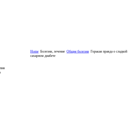
Home
Болезни, лечение
Общие болезни
Горькая правда о сладкой 
сахарном диабете
пия
а