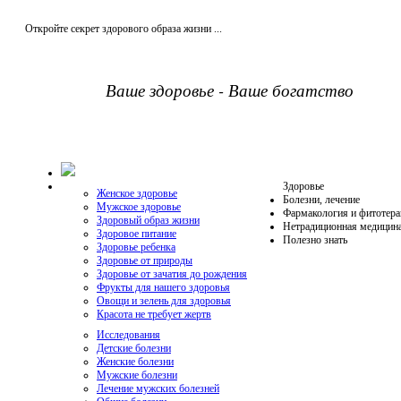
Откройте секрет здорового образа жизни ...
Ваше здоровье - Ваше богатство
Здоровье
Женское здоровье
Болезни, лечение
Мужское здоровье
Фармакология и фитотера
Здоровый образ жизни
Нетрадиционная медицин
Здоровое питание
Полезно знать
Здоровье ребенка
Здоровье от природы
Здоровье от зачатия до рождения
Фрукты для нашего здоровья
Овощи и зелень для здоровья
Красота не требует жертв
Исследования
Детские болезни
Женские болезни
Мужские болезни
Лечение мужских болезней