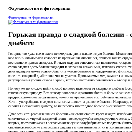
Фармакология и фитотерапия
Фитотерапия vs фармакология
Горькая правда о сладкой болезни -
диабете
Говорят, что хуже всего иметь не смертельную, а неизлечимую болезнь. Может это 
всю жизнь изматывают человека на протяжении многих лет, принося только страда
постоянного приема лекарств. К таким недугам относится так называемая сладкая 
слово сладкая здесь больше подходит к названию «сахарный», нежели к степени т
день медицина может только облегчить участь больного и поддержать его физическ
излечить сахарный диабет пока что не удается. Принимаемые медикаменты и инъе
регулирования уровня сахара в крови, который постоянно повышается – отсюда и н
Почему же так сложно найти способ полного излечения от сахарного диабета? Все 
генетическую природу. Вот почему появление и развитие болезни больше зависит о
предрасположенности организма, нежели от чрезмерного употребления человеком 
Хотя и употребление сладкого во многом влияет на развитие болезни. Например, е
склонны к сахарному диабету, то их ребенок имеет вдвое больше риск заболеть эт
Даже если есть реальные шансы болезни – не стоит ставить крест и ждать неизбежн
откажитесь от жирной и жареной пищи – не перегружайте поджелудочную железу. О
вторых, противопоказаны всевозможные сухие полуфабрикатные продукты (чипсы, с
старайтесь вообще не употреблять сладкие газированные напитки и поменьше пить
нужно установить относительно строгий режим питания – несытные, но частые пр