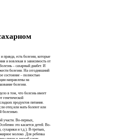
 сахарном
и правда, есть болезни, которые
ния и вовлекая в зависимость от
болезнь – сахарный диабет. И
яжести болезни. На сегодняшний
ое состояние – полностью
кции направлены на
азвание болезни.
дело в том, что болезнь имеет
т генетической
сладких продуктов питания.
сли отец или мать болеют или
ой болезнью.
ой участи. Во-первых,
собенно это касается детей. Во-
ухарики и т.д.). В-третьих,
 жирное молоко. Для ребенка
иемы пищи и легкий ужин.