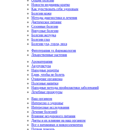
Общие болезни
Новости медицины кратко
Как чувствовать себя здоровым
Болезни кожи
Методы диагностики и лечения
Диетическое питание
Сезонные болезни
Вирусные болезни
Болезни желудка
Болезни глаз
Болезни уха, горла, носа
Фитотерапия vs фармакология
Лекарственные растения
Ароматерапия
Акупунктура
Народные рецепты
Едим, чтобы не болеть
Очищение организма
Полезные напитки
Народные методы профилактики заболеваний
Лечебные процедуры
Ваш организм
Интересно о здоровье
Интересные исследования
Лечение болезней
Влияние нездорового питания
Диеты и их влияние на наш организм
Все о витаминах и микроэлементах
Первая помощь