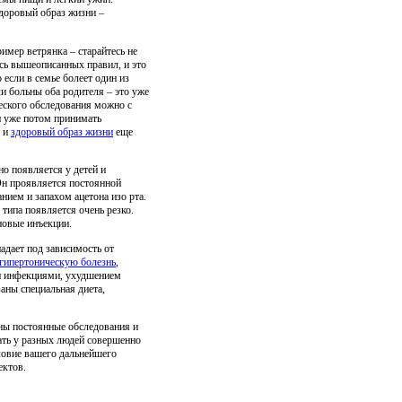
доровый образ жизни –
имер ветрянка – старайтесь не
сь вышеописанных правил, и это
 если в семье болеет один из
ли больны оба родителя – это уже
еского обследования можно с
и уже потом принимать
и
здоровый образ жизни
еще
но появляется у детей и
Он проявляется постоянной
ием и запахом ацетона изо рта.
типа появляется очень резко.
новые инъекции.
адает под зависимость от
гипертоническую болезнь
,
и инфекциями, ухудшением
аны специальная диета,
ны постоянные обследования и
кать у разных людей совершенно
ловие вашего дальнейшего
ектов.