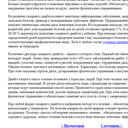
Больше овощей и фруктов и поменьше пирожных и мучных изделий. Обязателен з
ежедневные прогулки на свежем воздухе, занятие физическими упражнениями.
На развитие сахарного диабета влияют некоторые инфекционные заболевания, напр
запускать болезнь, приводя к непоправимым побочным эффектам. Придерживайте
поможет значительно снизить риск появления болезни. Исследования показали, что
родителей, риск унаследования болезни для их детей составляет примерно 5 %. Ес
20-30 % вероятность появления сахарного диабета у ребенка. При помощи генетич
определенной долей вероятности определить наличие гена, вызывающего болезнь 
соответствующие профилактические меры. Хотя в любом случае
здоровое питание
никому не повредили.
Различают два вида сахарного диабета – первого и второго типа. Первый тип обыч
молодых людей. Этому типу принадлежит всего 10% всех заболеваний на диабет. 
жаждой, сухостью кожи, тошнотой и рвотой, покраснением щек, утрудненным дыхан
Обычно человек чувствует постоянную слабость. Характерно, что болезнь первого 
При этом показаны строгая диета, дозированные физические упражнения и инсули
Диабет второго типа в основно возникает у взрослых людей. При этом человек поп
инсулиновых инъекций. В группе риска находятся люди, страдающие на ожирение,
которые ведут малоподвижный способ жизни. Проявляется зудом кожи и кожным
зрения, онемением конечностей, долгим периодом заживления ран. При этом показ
физические упражнения и обязательное снижение веса тела (в случае с ожирением).
При любой форме сахарного диабета и выбранном методе его лечения – обязатель
консультации у специалиста. Эта болезнь коварна по своей природе и может проте
по-разному. Поэтому строгое соблюдение назначенного лечение – обязательное ус
хорошего здоровья, легкого течения болезни и отсутствия тяжелых побочных эфф
< Предыдущая
Следующая >