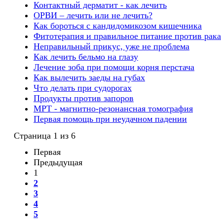
Контактный дерматит - как лечить
ОРВИ – лечить или не лечить?
Как бороться с кандидомикозом кишечника
Фитотерапия и правильное питание против рака
Неправильный прикус, уже не проблема
Как лечить бельмо на глазу
Лечение зоба при помощи корня перстача
Как вылечить заеды на губах
Что делать при судорогах
Продукты против запоров
МРТ - магнитно-резонансная томография
Первая помощь при неудачном падении
Страница 1 из 6
Первая
Предыдущая
1
2
3
4
5