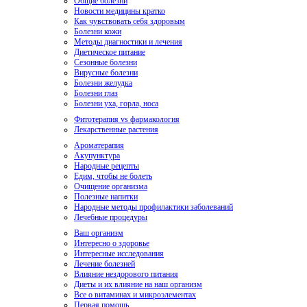
Общие болезни
Новости медицины кратко
Как чувствовать себя здоровым
Болезни кожи
Методы диагностики и лечения
Диетическое питание
Сезонные болезни
Вирусные болезни
Болезни желудка
Болезни глаз
Болезни уха, горла, носа
Фитотерапия vs фармакология
Лекарственные растения
Ароматерапия
Акупунктура
Народные рецепты
Едим, чтобы не болеть
Очищение организма
Полезные напитки
Народные методы профилактики заболеваний
Лечебные процедуры
Ваш организм
Интересно о здоровье
Интересные исследования
Лечение болезней
Влияние нездорового питания
Диеты и их влияние на наш организм
Все о витаминах и микроэлементах
Первая помощь