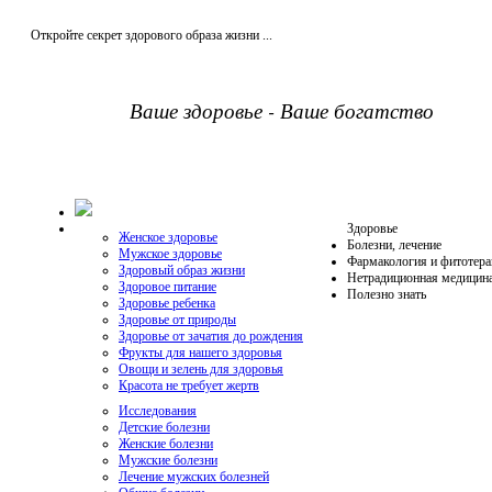
Откройте секрет здорового образа жизни ...
Ваше здоровье - Ваше богатство
Здоровье
Женское здоровье
Болезни, лечение
Мужское здоровье
Фармакология и фитотера
Здоровый образ жизни
Нетрадиционная медицин
Здоровое питание
Полезно знать
Здоровье ребенка
Здоровье от природы
Здоровье от зачатия до рождения
Фрукты для нашего здоровья
Овощи и зелень для здоровья
Красота не требует жертв
Исследования
Детские болезни
Женские болезни
Мужские болезни
Лечение мужских болезней