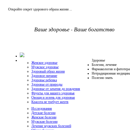
Откройте секрет здорового образа жизни ...
Ваше здоровье - Ваше богатство
Здоровье
Женское здоровье
Болезни, лечение
Мужское здоровье
Фармакология и фитотера
Здоровый образ жизни
Нетрадиционная медицин
Здоровое питание
Полезно знать
Здоровье ребенка
Здоровье от природы
Здоровье от зачатия до рождения
Фрукты для нашего здоровья
Овощи и зелень для здоровья
Красота не требует жертв
Исследования
Детские болезни
Женские болезни
Мужские болезни
Лечение мужских болезней