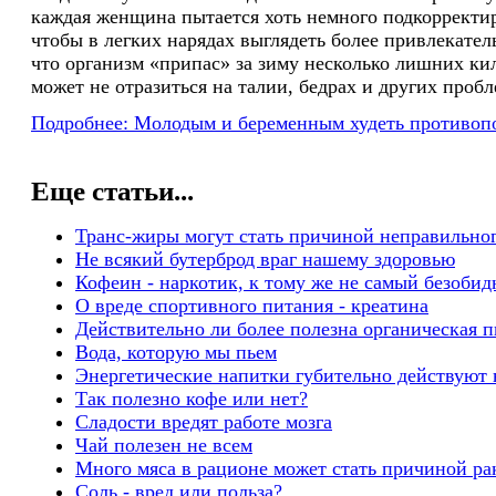
каждая женщина пытается хоть немного подкорректир
чтобы в легких нарядах выглядеть более привлекател
что организм «припас» за зиму несколько лишних ки
может не отразиться на талии, бедрах и других пробл
Подробнее: Молодым и беременным худеть противоп
Еще статьи...
Транс-жиры могут стать причиной неправильног
Не всякий бутерброд враг нашему здоровью
Кофеин - наркотик, к тому же не самый безоби
О вреде спортивного питания - креатина
Действительно ли более полезна органическая 
Вода, которую мы пьем
Энергетические напитки губительно действуют 
Так полезно кофе или нет?
Сладости вредят работе мозга
Чай полезен не всем
Много мяса в рационе может стать причиной ра
Соль - вред или польза?