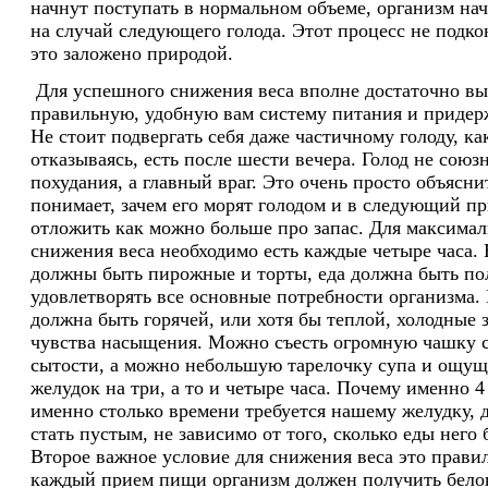
начнут поступать в нормальном объеме, организм нач
на случай следующего голода. Этот процесс не подк
это заложено природой.
Для успешного снижения веса вполне достаточно вы
правильную, удобную вам систему питания и придер
Не стоит подвергать себя даже частичному голоду, ка
отказываясь, есть после шести вечера. Голод не союз
похудания, а главный враг. Это очень просто объясни
понимает, зачем его морят голодом и в следующий п
отложить как можно больше про запас. Для максима
снижения веса необходимо есть каждые четыре часа. 
должны быть пирожные и торты, еда должна быть п
удовлетворять все основные потребности организма. 
должна быть горячей, или хотя бы теплой, холодные
чувства насыщения. Можно съесть огромную чашку с
сытости, а можно небольшую тарелочку супа и ощущ
желудок на три, а то и четыре часа. Почему именно 4
именно столько времени требуется нашему желудку, д
стать пустым, не зависимо от того, сколько еды него
Второе важное условие для снижения веса это правил
каждый прием пищи организм должен получить белок