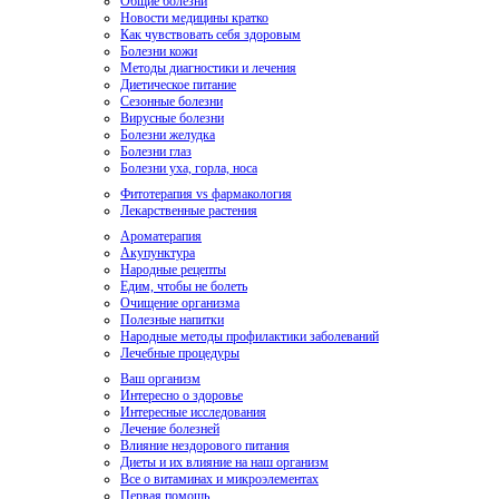
Общие болезни
Новости медицины кратко
Как чувствовать себя здоровым
Болезни кожи
Методы диагностики и лечения
Диетическое питание
Сезонные болезни
Вирусные болезни
Болезни желудка
Болезни глаз
Болезни уха, горла, носа
Фитотерапия vs фармакология
Лекарственные растения
Ароматерапия
Акупунктура
Народные рецепты
Едим, чтобы не болеть
Очищение организма
Полезные напитки
Народные методы профилактики заболеваний
Лечебные процедуры
Ваш организм
Интересно о здоровье
Интересные исследования
Лечение болезней
Влияние нездорового питания
Диеты и их влияние на наш организм
Все о витаминах и микроэлементах
Первая помощь