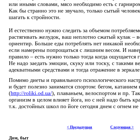
или иными словами, мясо необходимо есть с гарниром
Как бы странно это не звучало, только сытый челове
шагать к стройности.
И естественно нужно следить за объемом потребляем
растягивать желудок, ваш неплотно сжатый кулак – 
ориентир. Больше еды потреблять нет никакой необх
если намерены попрощаться с лишним весом. И навер
правило – есть нужно только тогда когда ощущается г
Не надо заедать эмоции, скуку или тоску, с такими 
адекватными средствами и тогда отражение в зеркале 
Помимо диеты и правильного психологического настро
и будет полезно заниматся спортом: бегом, катанием 
(
http://roliki.od.ua/
), плаваньем, велоспортом и пр. Та
организм в целом влияет йога, но с ней надо быть к
т.к. достойных школ по йоге сегодня днем с огнем н
< Предыдущая
Следующая >
Дом, быт