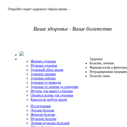
Откройте секрет здорового образа жизни ...
Ваше здоровье - Ваше богатство
Здоровье
Женское здоровье
Болезни, лечение
Мужское здоровье
Фармакология и фитотера
Здоровый образ жизни
Нетрадиционная медицин
Здоровое питание
Полезно знать
Здоровье ребенка
Здоровье от природы
Здоровье от зачатия до рождения
Фрукты для нашего здоровья
Овощи и зелень для здоровья
Красота не требует жертв
Исследования
Детские болезни
Женские болезни
Мужские болезни
Лечение мужских болезней