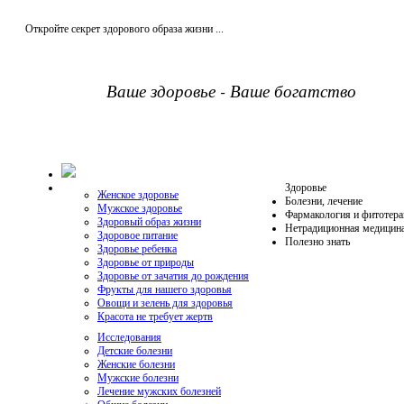
Откройте секрет здорового образа жизни ...
Ваше здоровье - Ваше богатство
Здоровье
Женское здоровье
Болезни, лечение
Мужское здоровье
Фармакология и фитотера
Здоровый образ жизни
Нетрадиционная медицин
Здоровое питание
Полезно знать
Здоровье ребенка
Здоровье от природы
Здоровье от зачатия до рождения
Фрукты для нашего здоровья
Овощи и зелень для здоровья
Красота не требует жертв
Исследования
Детские болезни
Женские болезни
Мужские болезни
Лечение мужских болезней