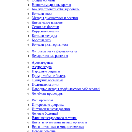
Общие болезни
Новости медицины кратко
Как чувствовать себя здоровым
Болезни кожи
Методы диагностики и лечения
Диетическое питание
Сезонные болезни
Вирусные болезни
Болезни желудка
Болезни глаз
Болезни уха, горла, носа
Фитотерапия vs фармакология
Лекарственные растения
Ароматерапия
Акупунктура
Народные рецепты
Едим, чтобы не болеть
Очищение организма
Полезные напитки
Народные методы профилактики заболеваний
Лечебные процедуры
Ваш организм
Интересно о здоровье
Интересные исследования
Лечение болезней
Влияние нездорового питания
Диеты и их влияние на наш организм
Все о витаминах и микроэлементах
Первая помощь