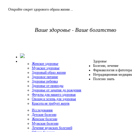
Откройте секрет здорового образа жизни ...
Ваше здоровье - Ваше богатство
Здоровье
Женское здоровье
Болезни, лечение
Мужское здоровье
Фармакология и фитотера
Здоровый образ жизни
Нетрадиционная медицин
Здоровое питание
Полезно знать
Здоровье ребенка
Здоровье от природы
Здоровье от зачатия до рождения
Фрукты для нашего здоровья
Овощи и зелень для здоровья
Красота не требует жертв
Исследования
Детские болезни
Женские болезни
Мужские болезни
Лечение мужских болезней