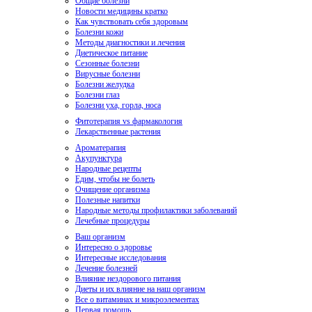
Общие болезни
Новости медицины кратко
Как чувствовать себя здоровым
Болезни кожи
Методы диагностики и лечения
Диетическое питание
Сезонные болезни
Вирусные болезни
Болезни желудка
Болезни глаз
Болезни уха, горла, носа
Фитотерапия vs фармакология
Лекарственные растения
Ароматерапия
Акупунктура
Народные рецепты
Едим, чтобы не болеть
Очищение организма
Полезные напитки
Народные методы профилактики заболеваний
Лечебные процедуры
Ваш организм
Интересно о здоровье
Интересные исследования
Лечение болезней
Влияние нездорового питания
Диеты и их влияние на наш организм
Все о витаминах и микроэлементах
Первая помощь