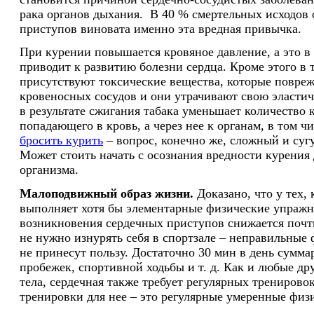
рака органов дыхания. В 40 % смертельных исходов 
приступов виновата именно эта вредная привычка.
При курении повышается кровяное давление, а это в
приводит к развитию болезни сердца. Кроме этого в
присутствуют токсические вещества, которые повре
кровеносных сосудов и они утрачивают свою эласти
в результате сжигания табака уменьшает количество 
попадающего в кровь, а через нее к органам, в том чи
бросить курить
– вопрос, конечно же, сложный и су
Может стоить начать с осознания вредности курения 
организма.
Малоподвижный образ жизни.
Доказано, что у тех, 
выполняет хотя бы элементарные физические упражн
возникновения сердечных приступов снижается почти
не нужно изнурять себя в спортзале – неправильные
не принесут пользу. Достаточно 30 мин в день сумма
пробежек, спортивной ходьбы и т. д. Как и любые д
тела, сердечная также требует регулярных тренирово
тренировки для нее – это регулярные умеренные физ