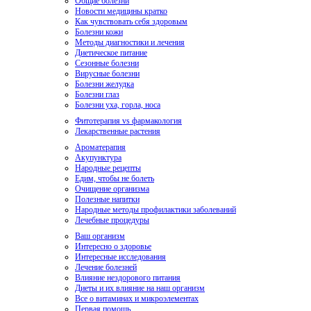
Общие болезни
Новости медицины кратко
Как чувствовать себя здоровым
Болезни кожи
Методы диагностики и лечения
Диетическое питание
Сезонные болезни
Вирусные болезни
Болезни желудка
Болезни глаз
Болезни уха, горла, носа
Фитотерапия vs фармакология
Лекарственные растения
Ароматерапия
Акупунктура
Народные рецепты
Едим, чтобы не болеть
Очищение организма
Полезные напитки
Народные методы профилактики заболеваний
Лечебные процедуры
Ваш организм
Интересно о здоровье
Интересные исследования
Лечение болезней
Влияние нездорового питания
Диеты и их влияние на наш организм
Все о витаминах и микроэлементах
Первая помощь