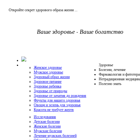
Откройте секрет здорового образа жизни ...
Ваше здоровье - Ваше богатство
Здоровье
Женское здоровье
Болезни, лечение
Мужское здоровье
Фармакология и фитотера
Здоровый образ жизни
Нетрадиционная медицин
Здоровое питание
Полезно знать
Здоровье ребенка
Здоровье от природы
Здоровье от зачатия до рождения
Фрукты для нашего здоровья
Овощи и зелень для здоровья
Красота не требует жертв
Исследования
Детские болезни
Женские болезни
Мужские болезни
Лечение мужских болезней