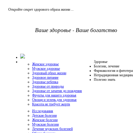
Откройте секрет здорового образа жизни ...
Ваше здоровье - Ваше богатство
Здоровье
Женское здоровье
Болезни, лечение
Мужское здоровье
Фармакология и фитотера
Здоровый образ жизни
Нетрадиционная медицин
Здоровое питание
Полезно знать
Здоровье ребенка
Здоровье от природы
Здоровье от зачатия до рождения
Фрукты для нашего здоровья
Овощи и зелень для здоровья
Красота не требует жертв
Исследования
Детские болезни
Женские болезни
Мужские болезни
Лечение мужских болезней