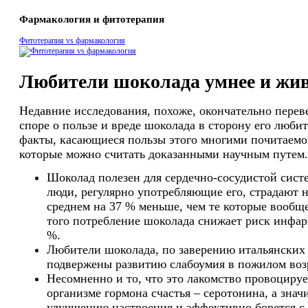
Фармакология и фитотерапия
Фитотерапия vs фармакология
Любители шоколада умнее и жи
Недавние исследования, похоже, окончательно перев
споре о пользе и вреде шоколада в сторону его люби
факты, касающиеся пользы этого многими почитаемо
которые можно считать доказанными научным путем.
Шоколад полезен для сердечно-сосудистой систе
люди, регулярно употребляющие его, страдают н
среднем на 37 % меньше, чем те которые вообще
того потребление шоколада снижает риск инфар
%.
Любители шоколада, по заверению итальянских
подвержены развитию слабоумия в пожилом воз
Несомненно и то, что это лакомство провоциру
организме гормона счастья – серотонина, а знач
улучшению настроения и эффективно борется с