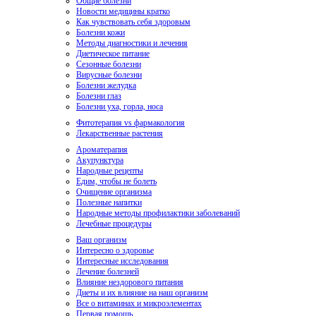
Общие болезни
Новости медицины кратко
Как чувствовать себя здоровым
Болезни кожи
Методы диагностики и лечения
Диетическое питание
Сезонные болезни
Вирусные болезни
Болезни желудка
Болезни глаз
Болезни уха, горла, носа
Фитотерапия vs фармакология
Лекарственные растения
Ароматерапия
Акупунктура
Народные рецепты
Едим, чтобы не болеть
Очищение организма
Полезные напитки
Народные методы профилактики заболеваний
Лечебные процедуры
Ваш организм
Интересно о здоровье
Интересные исследования
Лечение болезней
Влияние нездорового питания
Диеты и их влияние на наш организм
Все о витаминах и микроэлементах
Первая помощь