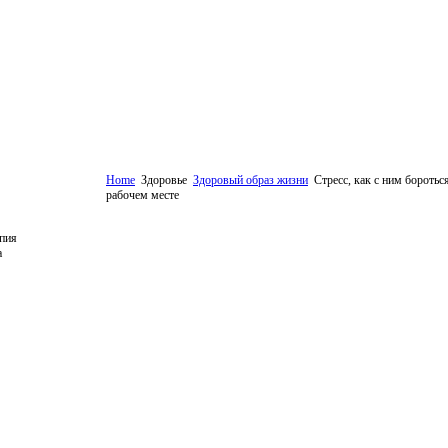
Home
Здоровье
Здоровый образ жизни
Стресс, как с ним боротьс
рабочем месте
пия
а