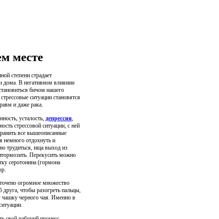
ем месте
ной степени страдает
и дома. В негативном влиянии
 становиться бичом нашего
стрессовые ситуации становятся
равм и даже рака.
нность, усталость,
депрессия
,
ость стрессовой ситуации, с ней
транить все вышеописанные
я немного отдохнуть и
но трудиться, ища выход из
притормозить. Перекусить можно
ку серотонина (гормона
ор.
оточено огромное множество
б друга, чтобы разогреть пальцы,
у чашку черного чая. Именно в
ситуации.
ть свой рабочий процесс.