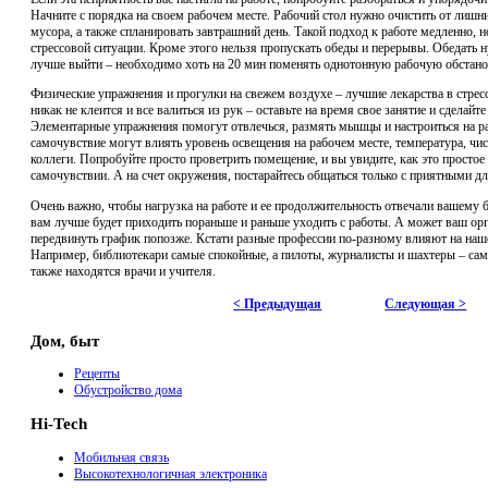
Начните с порядка на своем рабочем месте. Рабочий стол нужно очистить от лишн
мусора, а также спланировать завтрашний день. Такой подход к работе медленно, н
стрессовой ситуации. Кроме этого нельзя пропускать обеды и перерывы. Обедать н
лучше выйти – необходимо хоть на 20 мин поменять однотонную рабочую обстано
Физические упражнения и прогулки на свежем воздухе – лучшие лекарства в стрес
никак не клеится и все валиться из рук – оставьте на время свое занятие и сделайт
Элементарные упражнения помогут отвлечься, размять мышцы и настроиться на ра
самочувствие могут влиять уровень освещения на рабочем месте, температура, чи
коллеги. Попробуйте просто проветрить помещение, и вы увидите, как это простое
самочувствии. А на счет окружения, постарайтесь общаться только с приятными дл
Очень важно, чтобы нагрузка на работе и ее продолжительность отвечали вашему
вам лучше будет приходить пораньше и раньше уходить с работы. А может ваш ор
передвинуть график попозже. Кстати разные профессии по-разному влияют на наше
Например, библиотекари самые спокойные, а пилоты, журналисты и шахтеры – сам
также находятся врачи и учителя.
< Предыдущая
Следующая >
Дом, быт
Рецепты
Обустройство дома
Hi-Tech
Мобильная связь
Высокотехнологичная электроника