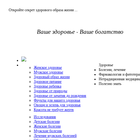
Откройте секрет здорового образа жизни ...
Ваше здоровье - Ваше богатство
Здоровье
Женское здоровье
Болезни, лечение
Мужское здоровье
Фармакология и фитотера
Здоровый образ жизни
Нетрадиционная медицин
Здоровое питание
Полезно знать
Здоровье ребенка
Здоровье от природы
Здоровье от зачатия до рождения
Фрукты для нашего здоровья
Овощи и зелень для здоровья
Красота не требует жертв
Исследования
Детские болезни
Женские болезни
Мужские болезни
Лечение мужских болезней