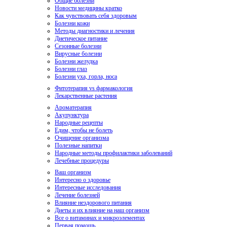
Общие болезни
Новости медицины кратко
Как чувствовать себя здоровым
Болезни кожи
Методы диагностики и лечения
Диетическое питание
Сезонные болезни
Вирусные болезни
Болезни желудка
Болезни глаз
Болезни уха, горла, носа
Фитотерапия vs фармакология
Лекарственные растения
Ароматерапия
Акупунктура
Народные рецепты
Едим, чтобы не болеть
Очищение организма
Полезные напитки
Народные методы профилактики заболеваний
Лечебные процедуры
Ваш организм
Интересно о здоровье
Интересные исследования
Лечение болезней
Влияние нездорового питания
Диеты и их влияние на наш организм
Все о витаминах и микроэлементах
Первая помощь