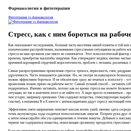
Фармакология и фитотерапия
Фитотерапия vs фармакология
Стресс, как с ним бороться на рабоч
Как показывают исследования, большая часть населения нашей планеты в той или и
психическими расстройствами, вызванными стрессовыми ситуациями на работе ил
стресса на наш организм уже никто не сомневается. Этот психологический фактор
времени, приобретая масштабы эпидемии. Как утверждают медики, именно частые 
причиной коронарной сердечной недостаточности, проблем с легкими, различных т
Самые распространенные проявления стресса: тревога, нервозность, гнев, раздраже
удрученность. Часто повышается давление. Но, не смотря на кажущуюся безвыходн
можно эффективно бороться. И не обязательно сразу же мчаться к психологу – ус
проявления можно прямо на рабочем месте. Самый лучший способ – заставить себ
подкрепиться. Именно заставить, потому как во время стресса вы можете бесконеч
ситуации, но так в конечном итоге и не найти его. А надо просто остановиться – 
чем угодно, например орешками. Они содержат вещества, стимулирующие выработ
счастья), а витамины B и E вместе с антиоксидантами дадут стрессу настоящий отп
Эффективно снять напряжение поможет массаж мочек ушей, именно здесь сосред
точек акупунктуры, куда сходиться психологическая энергия. Потрите руки друг о
а затем помассируйте оба уха одновременно в течение минуты. Добавьте к массаж
черном чае содержаться вещества, помогающие организму преодолеть стрессовые 
Если эта неприятность вас настигла на работе, попробуйте разобраться и упорядочи