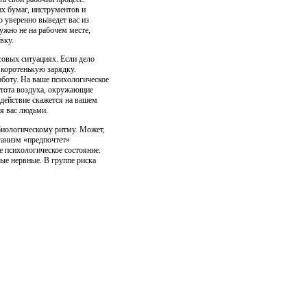
их бумаг, инструментов и
о уверенно выведет вас из
ужно не на рабочем месте,
вку.
совых ситуациях. Если дело
е коротенькую зарядку.
боту. На ваше психологическое
стота воздуха, окружающие
 действие скажется на вашем
я вас людьми.
 биологическому ритму. Может,
ганизм «предпочтет»
 психологическое состояние.
ые нервные. В группе риска