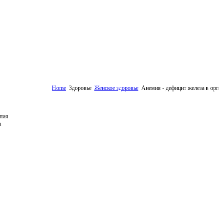
Home
Здоровье
Женское здоровье
Анемия - дефицит железа в ор
пия
а