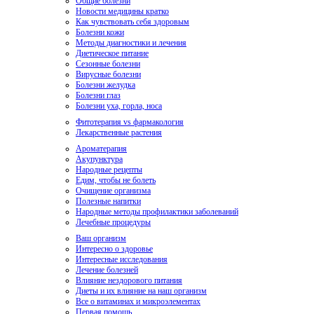
Общие болезни
Новости медицины кратко
Как чувствовать себя здоровым
Болезни кожи
Методы диагностики и лечения
Диетическое питание
Сезонные болезни
Вирусные болезни
Болезни желудка
Болезни глаз
Болезни уха, горла, носа
Фитотерапия vs фармакология
Лекарственные растения
Ароматерапия
Акупунктура
Народные рецепты
Едим, чтобы не болеть
Очищение организма
Полезные напитки
Народные методы профилактики заболеваний
Лечебные процедуры
Ваш организм
Интересно о здоровье
Интересные исследования
Лечение болезней
Влияние нездорового питания
Диеты и их влияние на наш организм
Все о витаминах и микроэлементах
Первая помощь