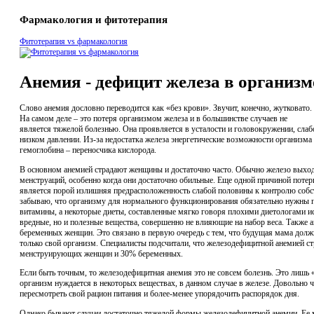
Фармакология и фитотерапия
Фитотерапия vs фармакология
Анемия - дефицит железа в организм
Слово анемия дословно переводится как «без крови». Звучит, конечно, жутковато.
На самом деле – это потеря организмом железа и в большинстве случаев не
является тяжелой болезнью. Она проявляется в усталости и головокружении, слабо
низком давлении. Из-за недостатка железа энергетические возможности организма
гемоглобина – переносчика кислорода.
В основном анемией страдают женщины и достаточно часто. Обычно железо выход
менструаций, особенно когда они достаточно обильные. Еще одной причиной потер
является порой излишняя предрасположенность слабой половины к контролю соб
забываю, что организму для нормального функционирования обязательно нужны п
витамины, а некоторые диеты, составленные мягко говоря плохими диетологами и
вредные, но и полезные вещества, совершенно не влияющие на набор веса. Также
беременных женщин. Это связано в первую очередь с тем, что будущая мама долж
только свой организм. Специалисты подсчитали, что железодефицитной анемией с
менструирующих женщин и 30% беременных.
Если быть точным, то железодефицитная анемия это не совсем болезнь. Это лишь 
организм нуждается в некоторых веществах, в данном случае в железе. Довольно 
пересмотреть свой рацион питания и более-менее упорядочить распорядок дня.
Однако бывают случаи достаточно тяжелой формы железодефицитной анемии. Ее 