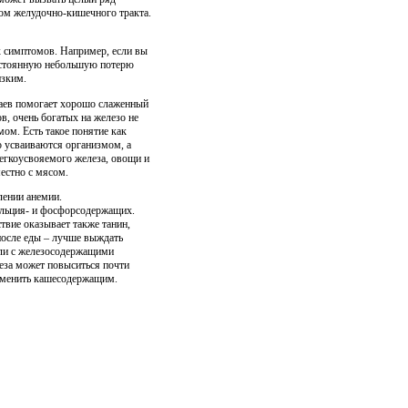
ком желудочно-кишечного тракта.
х симптомов. Например, если вы
постоянную небольшую потерю
изким.
аев помогает хорошо слаженный
в, очень богатых на железо не
ом. Есть такое понятие как
о усваиваются организмом, а
легкоусвояемого железа, овощи и
естно с мясом.
лении анемии.
альция- и фосфорсодержащих.
вие оказывает также танин,
 после еды – лучше выждать
сли с железосодержащими
леза может повыситься почти
аменить кашесодержащим.