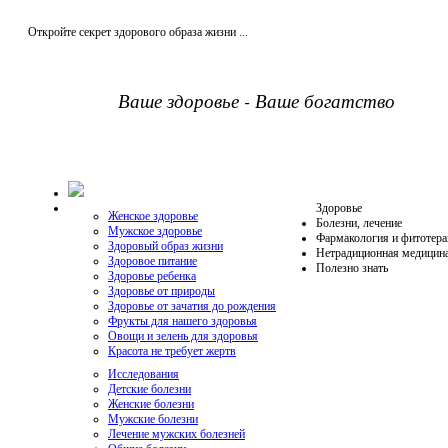
Откройте секрет здорового образа жизни ...
Ваше здоровье - Ваше богатство
Здоровье
Женское здоровье
Болезни, лечение
Мужское здоровье
Фармакология и фитотера
Здоровый образ жизни
Нетрадиционная медицин
Здоровое питание
Полезно знать
Здоровье ребенка
Здоровье от природы
Здоровье от зачатия до рождения
Фрукты для нашего здоровья
Овощи и зелень для здоровья
Красота не требует жертв
Исследования
Детские болезни
Женские болезни
Мужские болезни
Лечение мужских болезней