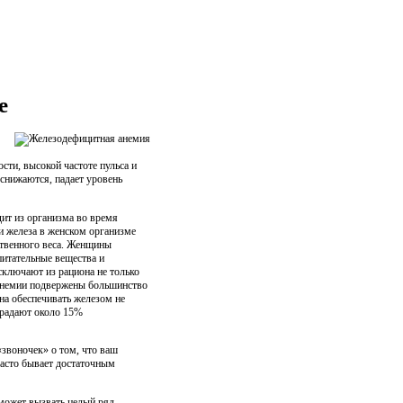
е
сти, высокой частоте пульса и
 снижаются, падает уровень
ит из организма во время
и железа в женском организме
ственного веса. Женщины
итательные вещества и
сключают из рациона не только
 анемии подвержены большинство
на обеспечивать железом не
традают около 15%
«звоночек» о том, что ваш
часто бывает достаточным
может вызвать целый ряд