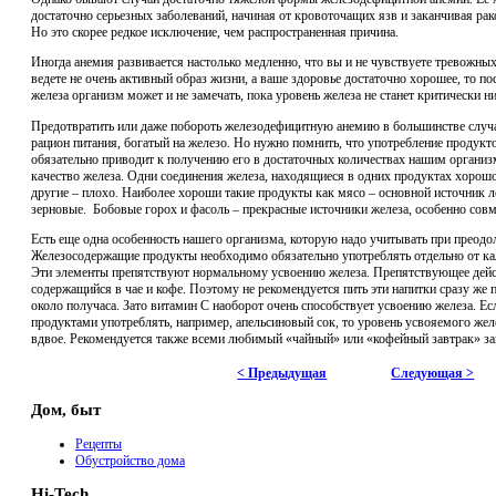
достаточно серьезных заболеваний, начиная от кровоточащих язв и заканчивая ра
Но это скорее редкое исключение, чем распространенная причина.
Иногда анемия развивается настолько медленно, что вы и не чувствуете тревожны
ведете не очень активный образ жизни, а ваше здоровье достаточно хорошее, то 
железа организм может и не замечать, пока уровень железа не станет критически н
Предотвратить или даже побороть железодефицитную анемию в большинстве случ
рацион питания, богатый на железо. Но нужно помнить, что употребление продукто
обязательно приводит к получению его в достаточных количествах нашим организм
качество железа. Одни соединения железа, находящиеся в одних продуктах хорош
другие – плохо. Наиболее хороши такие продукты как мясо – основной источник 
зерновые. Бобовые горох и фасоль – прекрасные источники железа, особенно совм
Есть еще одна особенность нашего организма, которую надо учитывать при преодо
Железосодержащие продукты необходимо обязательно употреблять отдельно от к
Эти элементы препятствуют нормальному усвоению железа. Препятствующее дейст
содержащийся в чае и кофе. Поэтому не рекомендуется пить эти напитки сразу же
около получаса. Зато витамин C наоборот очень способствует усвоению железа. Е
продуктами употреблять, например, апельсиновый сок, то уровень усвояемого же
вдвое. Рекомендуется также всеми любимый «чайный» или «кофейный завтрак» з
< Предыдущая
Следующая >
Дом, быт
Рецепты
Обустройство дома
Hi-Tech