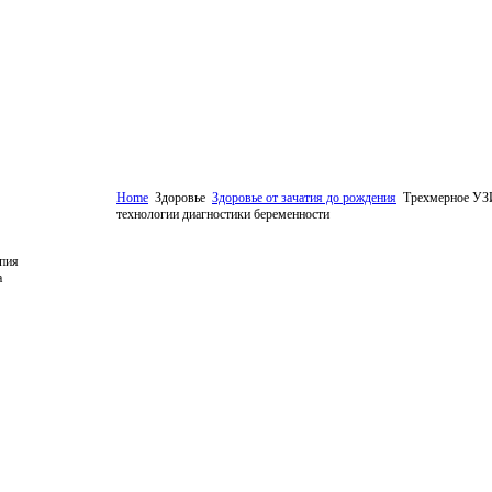
Home
Здоровье
Здоровье от зачатия до рождения
Трехмерное УЗИ
технологии диагностики беременности
пия
а