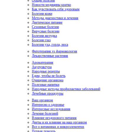
Общие болезни
Новости медицины кратко
Как чувствовать себя здоровым
Болезни кожи
Методы диагностики и лечения
Диетическое питание
Сезонные болезни
Вирусные болезни
Болезни желудка
Болезни глаз
Болезни уха, горла, носа
Фитотерапия vs фармакология
Лекарственные растения
Ароматерапия
Акупунктура
Народные рецепты
Едим, чтобы не болеть
Очищение организма
Полезные напитки
Народные методы профилактики заболеваний
Лечебные процедуры
Ваш организм
Интересно о здоровье
Интересные исследования
Лечение болезней
Влияние нездорового питания
Диеты и их влияние на наш организм
Все о витаминах и микроэлементах
Первая помощь