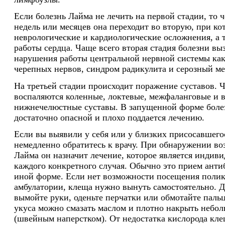
Если болезнь Лайма не лечить на первой стадии, то ч
недель или месяцев она переходит во вторую, при к
неврологические и кардиологические осложнения, а
работы сердца. Чаще всего вторая стадия болезни вы
нарушения работы центральной нервной системы ка
черепных нервов, синдром радикулита и серозный ме
На третьей стадии происходит поражение суставов. 
воспаляются коленные, локтевые, межфаланговые и 
нижнечелюстные суставы. В запущенной форме болез
достаточно опасной и плохо поддается лечению.
Если вы выявили у себя или у близких присосавшего
немедленно обратитесь к врачу. При обнаружении во
Лайма он назначит лечение, которое является индив
каждого конкретного случая. Обычно это прием анти
иной форме. Если нет возможности посещения поли
амбулатории, клеща нужно вынуть самостоятельно. Д
вымойте руки, оденьте перчатки или обмотайте паль
укуса можно смазать маслом и плотно накрыть небо
(швейным наперстком). От недостатка кислорода кл