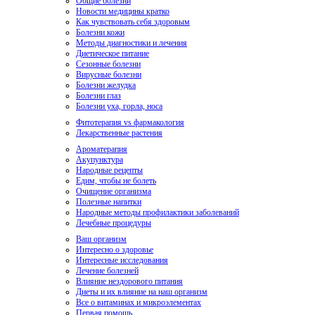
Общие болезни
Новости медицины кратко
Как чувствовать себя здоровым
Болезни кожи
Методы диагностики и лечения
Диетическое питание
Сезонные болезни
Вирусные болезни
Болезни желудка
Болезни глаз
Болезни уха, горла, носа
Фитотерапия vs фармакология
Лекарственные растения
Ароматерапия
Акупунктура
Народные рецепты
Едим, чтобы не болеть
Очищение организма
Полезные напитки
Народные методы профилактики заболеваний
Лечебные процедуры
Ваш организм
Интересно о здоровье
Интересные исследования
Лечение болезней
Влияние нездорового питания
Диеты и их влияние на наш организм
Все о витаминах и микроэлементах
Первая помощь