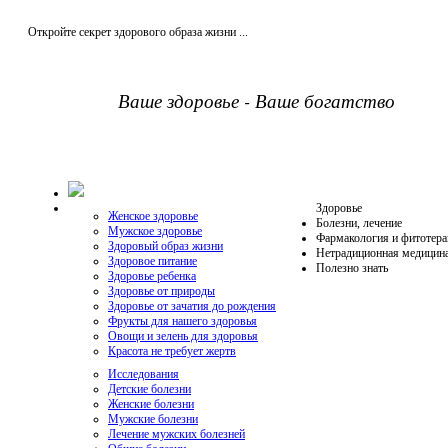
Откройте секрет здорового образа жизни ...
Ваше здоровье - Ваше богатство
Здоровье
Женское здоровье
Болезни, лечение
Мужское здоровье
Фармакология и фитотера
Здоровый образ жизни
Нетрадиционная медицин
Здоровое питание
Полезно знать
Здоровье ребенка
Здоровье от природы
Здоровье от зачатия до рождения
Фрукты для нашего здоровья
Овощи и зелень для здоровья
Красота не требует жертв
Исследования
Детские болезни
Женские болезни
Мужские болезни
Лечение мужских болезней