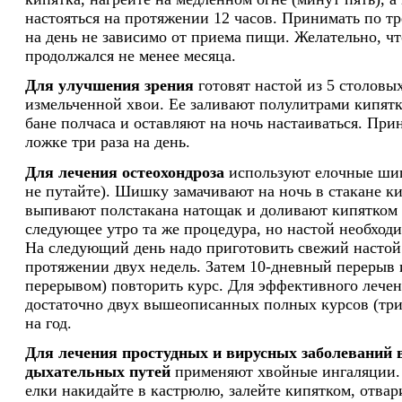
настояться на протяжении 12 часов. Принимать по тре
на день не зависимо от приема пищи. Желательно, ч
продолжался не менее месяца.
Для улучшения зрения
готовят настой из 5 столовы
измельченной хвои. Ее заливают полулитрами кипятк
бане полчаса и оставляют на ночь настаиваться. Пр
ложке три раза на день.
Для лечения остеохондроза
используют елочные ши
не путайте). Шишку замачивают на ночь в стакане ки
выпивают полстакана натощак и доливают кипятком 
следующее утро та же процедура, но настой необход
На следующий день надо приготовить свежий настой.
протяжении двух недель. Затем 10-дневный перерыв и
перерывом) повторить курс. Для эффективного лечен
достаточно двух вышеописанных полных курсов (три
на год.
Для лечения простудных и вирусных заболеваний 
дыхательных путей
применяют хвойные ингаляции.
елки накидайте в кастрюлю, залейте кипятком, отвар