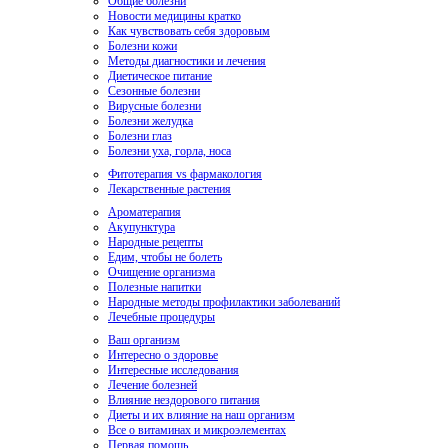
Общие болезни
Новости медицины кратко
Как чувствовать себя здоровым
Болезни кожи
Методы диагностики и лечения
Диетическое питание
Сезонные болезни
Вирусные болезни
Болезни желудка
Болезни глаз
Болезни уха, горла, носа
Фитотерапия vs фармакология
Лекарственные растения
Ароматерапия
Акупунктура
Народные рецепты
Едим, чтобы не болеть
Очищение организма
Полезные напитки
Народные методы профилактики заболеваний
Лечебные процедуры
Ваш организм
Интересно о здоровье
Интересные исследования
Лечение болезней
Влияние нездорового питания
Диеты и их влияние на наш организм
Все о витаминах и микроэлементах
Первая помощь