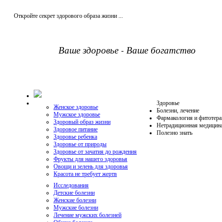
Откройте секрет здорового образа жизни ...
Ваше здоровье - Ваше богатство
Здоровье
Женское здоровье
Болезни, лечение
Мужское здоровье
Фармакология и фитотера
Здоровый образ жизни
Нетрадиционная медицин
Здоровое питание
Полезно знать
Здоровье ребенка
Здоровье от природы
Здоровье от зачатия до рождения
Фрукты для нашего здоровья
Овощи и зелень для здоровья
Красота не требует жертв
Исследования
Детские болезни
Женские болезни
Мужские болезни
Лечение мужских болезней