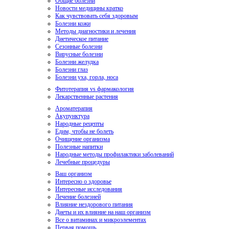
Общие болезни
Новости медицины кратко
Как чувствовать себя здоровым
Болезни кожи
Методы диагностики и лечения
Диетическое питание
Сезонные болезни
Вирусные болезни
Болезни желудка
Болезни глаз
Болезни уха, горла, носа
Фитотерапия vs фармакология
Лекарственные растения
Ароматерапия
Акупунктура
Народные рецепты
Едим, чтобы не болеть
Очищение организма
Полезные напитки
Народные методы профилактики заболеваний
Лечебные процедуры
Ваш организм
Интересно о здоровье
Интересные исследования
Лечение болезней
Влияние нездорового питания
Диеты и их влияние на наш организм
Все о витаминах и микроэлементах
Первая помощь