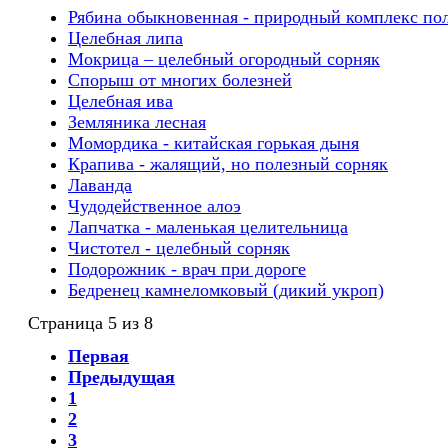
Рябина обыкновенная - природный комплекс по
Целебная липа
Мокрица – целебный огородный сорняк
Спорыш от многих болезней
Целебная ива
Земляника лесная
Момордика - китайская горькая дыня
Крапива - жалящий, но полезный сорняк
Лаванда
Чудодейственное алоэ
Лапчатка - маленькая целительница
Чистотел - целебный сорняк
Подорожник - врач при дороге
Бедренец камнеломковый (дикий укроп)
Страница 5 из 8
Первая
Предыдущая
1
2
3