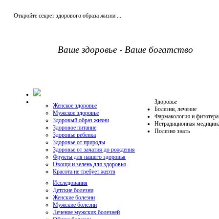
Откройте секрет здорового образа жизни ...
Ваше здоровье - Ваше богатство
Здоровье
Женское здоровье
Болезни, лечение
Мужское здоровье
Фармакология и фитотера
Здоровый образ жизни
Нетрадиционная медицин
Здоровое питание
Полезно знать
Здоровье ребенка
Здоровье от природы
Здоровье от зачатия до рождения
Фрукты для нашего здоровья
Овощи и зелень для здоровья
Красота не требует жертв
Исследования
Детские болезни
Женские болезни
Мужские болезни
Лечение мужских болезней