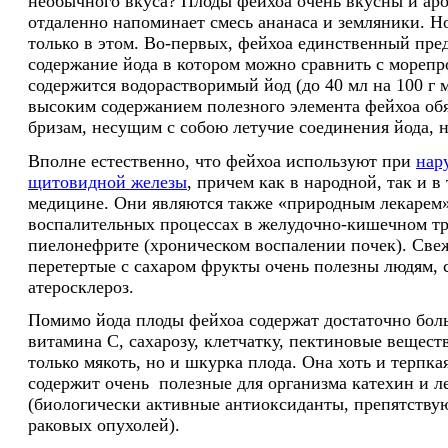
необычного вкуса? Плоды фейхоа очень вкусны и аро
отдаленно напоминает смесь ананаса и земляники. Н
только в этом. Во-первых, фейхоа единственный пре
содержание йода в котором можно сравнить с морепр
содержится водорастворимый йод (до 40 мл на 100 г 
высоким содержанием полезного элемента фейхоа об
бризам, несущим с собою летучие соединения йода,
Вполне естественно, что фейхоа используют при
нар
щитовидной железы
, причем как в народной, так и 
медицине. Они являются также «природным лекарем»
воспалительных процессах в желудочно-кишечном тра
пиелонефрите (хроническом воспалении почек). Све
перетертые с сахаром фрукты очень полезны людям,
атеросклероз.
Помимо йода плоды фейхоа содержат достаточно бол
витамина C, сахарозу, клетчатку, пектиновые вещест
только мякоть, но и шкурка плода. Она хоть и терпка
содержит очень полезные для организма катехин и 
(биологически активные антиоксиданты, препятств
раковых опухолей).