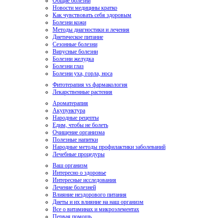
Общие болезни
Новости медицины кратко
Как чувствовать себя здоровым
Болезни кожи
Методы диагностики и лечения
Диетическое питание
Сезонные болезни
Вирусные болезни
Болезни желудка
Болезни глаз
Болезни уха, горла, носа
Фитотерапия vs фармакология
Лекарственные растения
Ароматерапия
Акупунктура
Народные рецепты
Едим, чтобы не болеть
Очищение организма
Полезные напитки
Народные методы профилактики заболеваний
Лечебные процедуры
Ваш организм
Интересно о здоровье
Интересные исследования
Лечение болезней
Влияние нездорового питания
Диеты и их влияние на наш организм
Все о витаминах и микроэлементах
Первая помощь