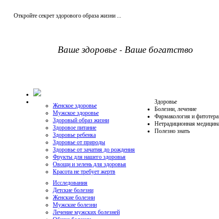
Откройте секрет здорового образа жизни ...
Ваше здоровье - Ваше богатство
Здоровье
Женское здоровье
Болезни, лечение
Мужское здоровье
Фармакология и фитотера
Здоровый образ жизни
Нетрадиционная медицин
Здоровое питание
Полезно знать
Здоровье ребенка
Здоровье от природы
Здоровье от зачатия до рождения
Фрукты для нашего здоровья
Овощи и зелень для здоровья
Красота не требует жертв
Исследования
Детские болезни
Женские болезни
Мужские болезни
Лечение мужских болезней