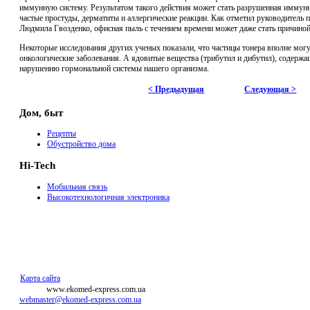
иммунную систему. Результатом такого действия может стать разрушенная иммунна
частые простуды, дерматиты и аллергические реакции. Как отметил руководитель 
Людмила Гвозденко, офисная пыль с течением времени может даже стать причиной
Некоторые исследования других ученых показали, что частицы тонера вполне мог
онкологические заболевания. А ядовитые вещества (трибутил и дибутил), содержащ
нарушению гормональной системы нашего организма.
< Предыдущая
Следующая >
Дом, быт
Рецепты
Обустройство дома
Hi-Tech
Мобильная связь
Высокотехнологичная электроника
Карта сайта
© 2011
www.ekomed-express.com.ua
webmaster@ekomed-express.com.ua