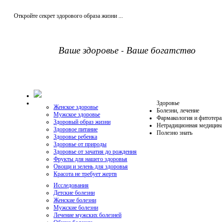
Откройте секрет здорового образа жизни ...
Ваше здоровье - Ваше богатство
Здоровье
Женское здоровье
Болезни, лечение
Мужское здоровье
Фармакология и фитотера
Здоровый образ жизни
Нетрадиционная медицин
Здоровое питание
Полезно знать
Здоровье ребенка
Здоровье от природы
Здоровье от зачатия до рождения
Фрукты для нашего здоровья
Овощи и зелень для здоровья
Красота не требует жертв
Исследования
Детские болезни
Женские болезни
Мужские болезни
Лечение мужских болезней