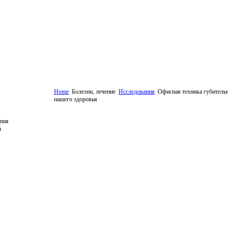
Home
Болезни, лечение
Исследования
Офисная техника губительн
нашего здоровья
пия
а