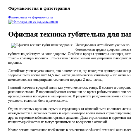
Фармакология и фитотерапия
Фитотерапия vs фармакология
Офисная техника губительна для на
Исследования латвийских ученых из
безопасности труда и здоровья показ
губительно действует на наше здоровье. Особенно вредны принтеры и копиры, кот
тонер – красящий порошок. Это связано с повышенной концентрацией флюоропол
порошка.
Латвийские ученые установили, что в помещении, где находится принтер или копи
здоровья пыли составляет 14,5 тыс. частиц на кубический сантиметр – это очень мн
помещениях эта концентрация составляет порядка 2 тыс. частиц.
Главный источник вредной пыли, как уже отмечалось, тонер. В составе его порошк
различные смолы. В порошкообразном состоянии во время работы техники эти вещ
органы дыхания попадают в наш организм. В результате раздражение кожи и слизи
усталость, головная боль и даже кашель.
Одним из первых органов, серьезно страдающих от офисной пыли являются легки
откладывается в легочных тканях и через некоторое время может спровоцировать 
другие серьезные заболевания органов дыхания. Даже строительная и дорожная пы
концентрацией частиц не могут сравниться по вредности с офисной.
Кроме легких, постоянное пребывание в помещении с офисной техникой оказывает 