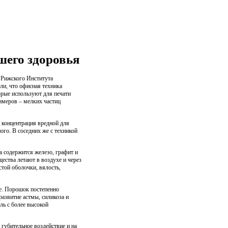
шего здоровья
 Рижского Института
али, что офисная техника
орые используют для печати
имеров – мелких частиц
р концентрация вредной для
ого. В соседних же с техникой
а содержится железо, графит и
ества летают в воздухе и через
стой оболочки, вялость,
е. Порошок постепенно
развитие астмы, силикоза и
ль с более высокой
губительное воздействие и на