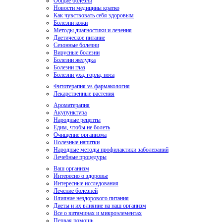
Общие болезни
Новости медицины кратко
Как чувствовать себя здоровым
Болезни кожи
Методы диагностики и лечения
Диетическое питание
Сезонные болезни
Вирусные болезни
Болезни желудка
Болезни глаз
Болезни уха, горла, носа
Фитотерапия vs фармакология
Лекарственные растения
Ароматерапия
Акупунктура
Народные рецепты
Едим, чтобы не болеть
Очищение организма
Полезные напитки
Народные методы профилактики заболеваний
Лечебные процедуры
Ваш организм
Интересно о здоровье
Интересные исследования
Лечение болезней
Влияние нездорового питания
Диеты и их влияние на наш организм
Все о витаминах и микроэлементах
Первая помощь