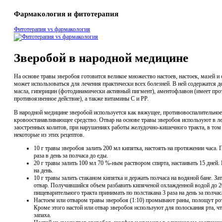
Фармакология и фитотерапия
Фитотерапия vs фармакология
Зверобой в народной медицине
На основе травы зверобоя готовится великое множество настоев, настоек, мазей и о
может использоваться для лечения практически всех болезней. В ней содержатся 
масла, гиперицин (фотодинамически активный пигмент), аментофлавон (имеет про
противоязвенное действие), а также витамины C и PP.
В народной медицине зверобой используется как вяжущее, противовоспалительно
кровоостанавливающее средство. Отвар на основе травы зверобоя используют в л
заостренных колитов, при нарушениях работы желудочно-кишечного тракта, в том
некоторые из этих рецептов.
10 г травы зверобоя залить 200 мл кипятка, настоять на протяжении часа.
раза в день за полчаса до еды.
20 г травы залить 100 мл 70 %-ным раствором спирта, настаивать 15 дней.
на день.
10 г травы залить стаканом кипятка и держать полчаса на водяной бане. За
отвар. Получившийся объем разбавить кипяченой охлажденной водой до 2
пищеварительного тракта принимать по полстакана 3 раза на день за полча
Настоем или отваром травы зверобоя (1:10) промывают раны, полощут ро
Кроме этого настой или отвар зверобоя используют для полоскания рта, ч
запаха.