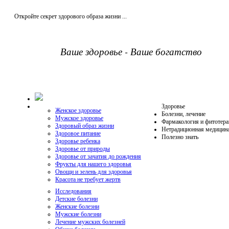
Откройте секрет здорового образа жизни ...
Ваше здоровье - Ваше богатство
Здоровье
Женское здоровье
Болезни, лечение
Мужское здоровье
Фармакология и фитотера
Здоровый образ жизни
Нетрадиционная медицин
Здоровое питание
Полезно знать
Здоровье ребенка
Здоровье от природы
Здоровье от зачатия до рождения
Фрукты для нашего здоровья
Овощи и зелень для здоровья
Красота не требует жертв
Исследования
Детские болезни
Женские болезни
Мужские болезни
Лечение мужских болезней