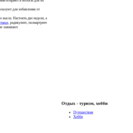
нии втирают в волосы для их
ользуют для избавления от
 масла. Настоять две недели, а
ставах
, радикулите, полиартрите
не заживают.
Отдых - туризм, хобби
Путешествия
Хобби