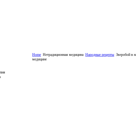
Home
Нетрадиционная медицина
Народные рецепты
Зверобой в н
медицине
пия
а