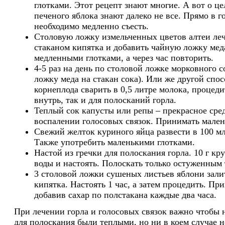
глотками. Этот рецепт знают многие. А вот о ц
печеного яблока знают далеко не все. Прямо в г
необходимо медленно съесть.
Столовую ложку измельченных цветов алтеи леч
стаканом кипятка и добавить чайную ложку мед
медленными глотками, а через час повторить.
4-5 раз на день по столовой ложке морковного 
ложку меда на стакан сока). Или же другой спос
корнеплода сварить в 0,5 литре молока, процед
внутрь, так и для полосканий горла.
Теплый сок капусты или репы – прекрасное сре
воспалении голосовых связок. Принимать мален
Свежий желток куриного яйца развести в 100 мл
Также употребить маленькими глотками.
Настой из гречки для полоскания горла. 10 г кр
воды и настоять. Полоскать только остуженным
3 столовой ложки сушеных листьев яблони зали
кипятка. Настоять 1 час, а затем процедить. Пр
добавив сахар по полстакана каждые два часа.
При лечении горла и голосовых связок важно чтобы 
для полоскания были теплыми, но ни в коем случае 