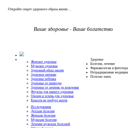
Откройте секрет здорового образа жизни ...
Ваше здоровье - Ваше богатство
Здоровье
Женское здоровье
Болезни, лечение
Мужское здоровье
Фармакология и фитотера
Здоровый образ жизни
Нетрадиционная медицин
Здоровое питание
Полезно знать
Здоровье ребенка
Здоровье от природы
Здоровье от зачатия до рождения
Фрукты для нашего здоровья
Овощи и зелень для здоровья
Красота не требует жертв
Исследования
Детские болезни
Женские болезни
Мужские болезни
Лечение мужских болезней