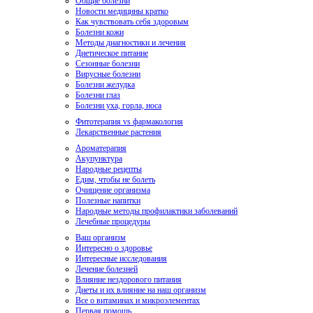
Общие болезни
Новости медицины кратко
Как чувствовать себя здоровым
Болезни кожи
Методы диагностики и лечения
Диетическое питание
Сезонные болезни
Вирусные болезни
Болезни желудка
Болезни глаз
Болезни уха, горла, носа
Фитотерапия vs фармакология
Лекарственные растения
Ароматерапия
Акупунктура
Народные рецепты
Едим, чтобы не болеть
Очищение организма
Полезные напитки
Народные методы профилактики заболеваний
Лечебные процедуры
Ваш организм
Интересно о здоровье
Интересные исследования
Лечение болезней
Влияние нездорового питания
Диеты и их влияние на наш организм
Все о витаминах и микроэлементах
Первая помощь