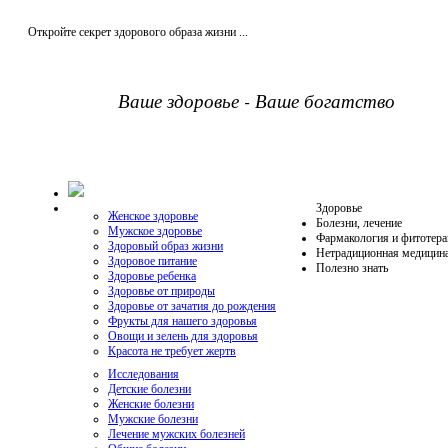
Откройте секрет здорового образа жизни ...
Ваше здоровье - Ваше богатство
Здоровье
Женское здоровье
Болезни, лечение
Мужское здоровье
Фармакология и фитотера
Здоровый образ жизни
Нетрадиционная медицин
Здоровое питание
Полезно знать
Здоровье ребенка
Здоровье от природы
Здоровье от зачатия до рождения
Фрукты для нашего здоровья
Овощи и зелень для здоровья
Красота не требует жертв
Исследования
Детские болезни
Женские болезни
Мужские болезни
Лечение мужских болезней