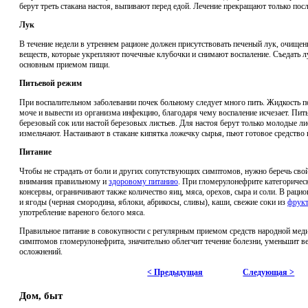
берут треть стакана настоя, выпивают перед едой. Лечение прекращают только пос
Лук
В течение недели в утреннем рационе должен присутствовать печеный лук, очищен
веществ, которые укрепляют почечные клубочки и снимают воспаление. Съедать л
основным приемом пищи.
Питьевой режим
При воспалительном заболевании почек больному следует много пить. Жидкость по
моче и вывести из организма инфекцию, благодаря чему воспаление исчезает. Пить
березовый сок или настой березовых листьев. Для настоя берут только молодые л
измельчают. Настаивают в стакане кипятка ложечку сырья, пьют готовое средство н
Питание
Чтобы не страдать от боли и других сопутствующих симптомов, нужно беречь свой
внимания правильному и
здоровому питанию
. При гломерулонефрите категоричес
консервы, ограничивают также количество яиц, мяса, орехов, сыра и соли. В рац
и ягоды (черная смородина, яблоки, абрикосы, сливы), каши, свежие соки из
фрук
употребление вареного белого мяса.
Правильное питание в совокупности с регулярным приемом средств народной мед
симптомов гломерулонефрита, значительно облегчит течение болезни, уменьшит в
осложнений.
< Предыдущая
Следующая >
Дом, быт