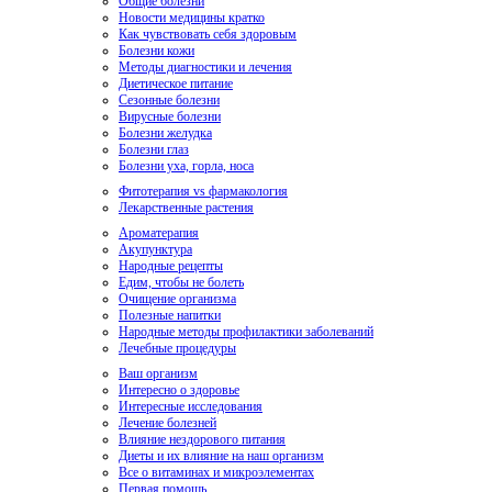
Общие болезни
Новости медицины кратко
Как чувствовать себя здоровым
Болезни кожи
Методы диагностики и лечения
Диетическое питание
Сезонные болезни
Вирусные болезни
Болезни желудка
Болезни глаз
Болезни уха, горла, носа
Фитотерапия vs фармакология
Лекарственные растения
Ароматерапия
Акупунктура
Народные рецепты
Едим, чтобы не болеть
Очищение организма
Полезные напитки
Народные методы профилактики заболеваний
Лечебные процедуры
Ваш организм
Интересно о здоровье
Интересные исследования
Лечение болезней
Влияние нездорового питания
Диеты и их влияние на наш организм
Все о витаминах и микроэлементах
Первая помощь