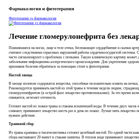
Фармакология и фитотерапия
Фитотерапия vs фармакология
Лечение гломерулонефрита без лека
Появившиеся на ногах, лице и теле отеки, беспокоящее сердцебиение и скачки арт
считают следствиями серьезных нарушений работы сердечнососудистой системы.
часто сигнализируют о проблемах с почками. Такую клиническую картину может 
заболевание инфекционно-аллергического происхождения. Для укрепления здоров
признаков болезни обратиться за помощью стоит к фитотерапии.
Настой хвоща
В хвоще полевом содержатся вещества, способные положительно влиять на почки, 
Рекомендуется принимать настой из этой травы в течение недели людям, страдаю
гломерулонефритом (в острой фазе лекарство противопоказано). За это время коли
снижается, исчезает отечность.
Готовят настой из ложки травы и стакана вскипевшей воды. В течение двух часов 
сливают, принимают лекарство шесть раз в день по ложке. Лучше пить лекарство пе
нужное действие.
Травяной сбор
Из травы крапивы и тысячелистника готовят целебный настой. По одной части ка
сбора настаивают 20 минут в стакане кипятка. В теплом виде принимают лекарств