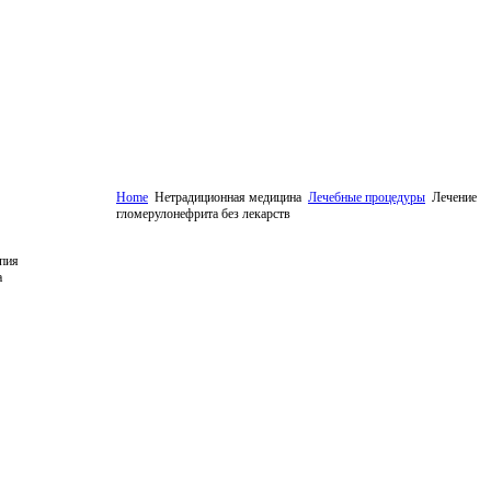
Home
Нетрадиционная медицина
Лечебные процедуры
Лечение
гломерулонефрита без лекарств
пия
а