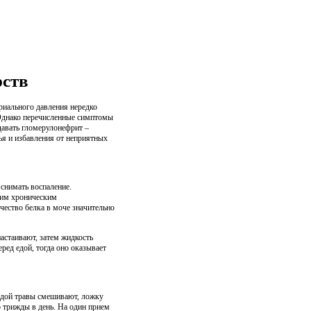
рств
ериального давления нередко
 Однако перечисленные симптомы
давать гломерулонефрит –
ья и избавления от неприятных
снимать воспаление.
щим хроническим
чество белка в моче значительно
настаивают, затем жидкость
ред едой, тогда оно оказывает
ждой травы смешивают, ложку
о трижды в день. На один прием