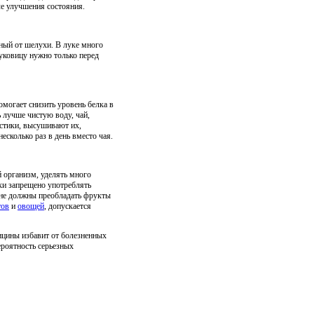
ле улучшения состояния.
ный от шелухи. В луке много
уковицу нужно только перед
могает снизить уровень белка в
 лучше чистую воду, чай,
истики, высушивают их,
есколько раз в день вместо чая.
 организм, уделять много
ки запрещено употреблять
ионе должны преобладать фрукты
тов
и
овощей
, допускается
ицины избавит от болезненных
ероятность серьезных