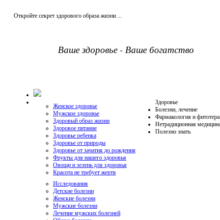
Откройте секрет здорового образа жизни ...
Ваше здоровье - Ваше богатство
Здоровье
Женское здоровье
Болезни, лечение
Мужское здоровье
Фармакология и фитотера
Здоровый образ жизни
Нетрадиционная медицин
Здоровое питание
Полезно знать
Здоровье ребенка
Здоровье от природы
Здоровье от зачатия до рождения
Фрукты для нашего здоровья
Овощи и зелень для здоровья
Красота не требует жертв
Исследования
Детские болезни
Женские болезни
Мужские болезни
Лечение мужских болезней