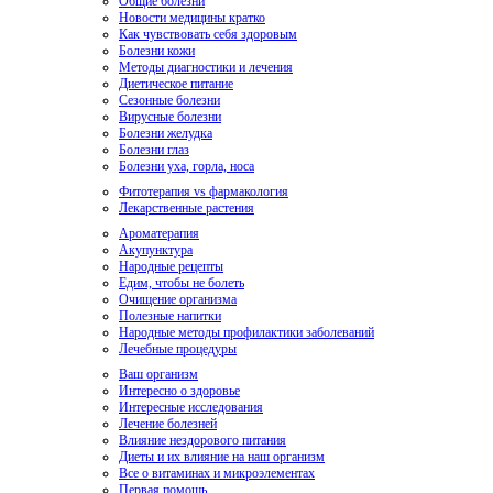
Общие болезни
Новости медицины кратко
Как чувствовать себя здоровым
Болезни кожи
Методы диагностики и лечения
Диетическое питание
Сезонные болезни
Вирусные болезни
Болезни желудка
Болезни глаз
Болезни уха, горла, носа
Фитотерапия vs фармакология
Лекарственные растения
Ароматерапия
Акупунктура
Народные рецепты
Едим, чтобы не болеть
Очищение организма
Полезные напитки
Народные методы профилактики заболеваний
Лечебные процедуры
Ваш организм
Интересно о здоровье
Интересные исследования
Лечение болезней
Влияние нездорового питания
Диеты и их влияние на наш организм
Все о витаминах и микроэлементах
Первая помощь