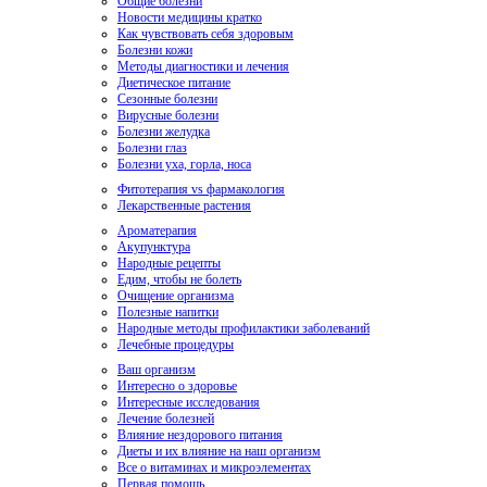
Общие болезни
Новости медицины кратко
Как чувствовать себя здоровым
Болезни кожи
Методы диагностики и лечения
Диетическое питание
Сезонные болезни
Вирусные болезни
Болезни желудка
Болезни глаз
Болезни уха, горла, носа
Фитотерапия vs фармакология
Лекарственные растения
Ароматерапия
Акупунктура
Народные рецепты
Едим, чтобы не болеть
Очищение организма
Полезные напитки
Народные методы профилактики заболеваний
Лечебные процедуры
Ваш организм
Интересно о здоровье
Интересные исследования
Лечение болезней
Влияние нездорового питания
Диеты и их влияние на наш организм
Все о витаминах и микроэлементах
Первая помощь