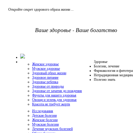
Откройте секрет здорового образа жизни ...
Ваше здоровье - Ваше богатство
Здоровье
Женское здоровье
Болезни, лечение
Мужское здоровье
Фармакология и фитотера
Здоровый образ жизни
Нетрадиционная медицин
Здоровое питание
Полезно знать
Здоровье ребенка
Здоровье от природы
Здоровье от зачатия до рождения
Фрукты для нашего здоровья
Овощи и зелень для здоровья
Красота не требует жертв
Исследования
Детские болезни
Женские болезни
Мужские болезни
Лечение мужских болезней