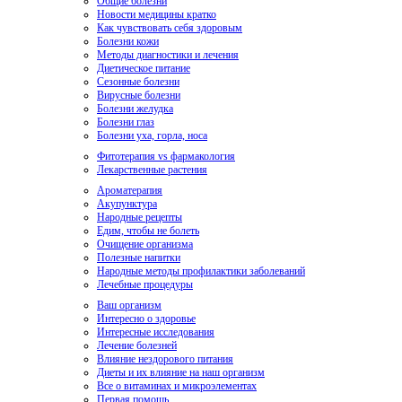
Общие болезни
Новости медицины кратко
Как чувствовать себя здоровым
Болезни кожи
Методы диагностики и лечения
Диетическое питание
Сезонные болезни
Вирусные болезни
Болезни желудка
Болезни глаз
Болезни уха, горла, носа
Фитотерапия vs фармакология
Лекарственные растения
Ароматерапия
Акупунктура
Народные рецепты
Едим, чтобы не болеть
Очищение организма
Полезные напитки
Народные методы профилактики заболеваний
Лечебные процедуры
Ваш организм
Интересно о здоровье
Интересные исследования
Лечение болезней
Влияние нездорового питания
Диеты и их влияние на наш организм
Все о витаминах и микроэлементах
Первая помощь