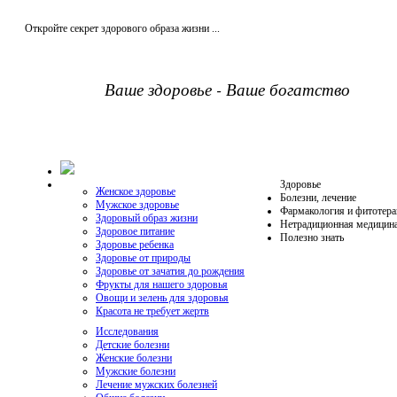
Откройте секрет здорового образа жизни ...
Ваше здоровье - Ваше богатство
Здоровье
Женское здоровье
Болезни, лечение
Мужское здоровье
Фармакология и фитотера
Здоровый образ жизни
Нетрадиционная медицин
Здоровое питание
Полезно знать
Здоровье ребенка
Здоровье от природы
Здоровье от зачатия до рождения
Фрукты для нашего здоровья
Овощи и зелень для здоровья
Красота не требует жертв
Исследования
Детские болезни
Женские болезни
Мужские болезни
Лечение мужских болезней