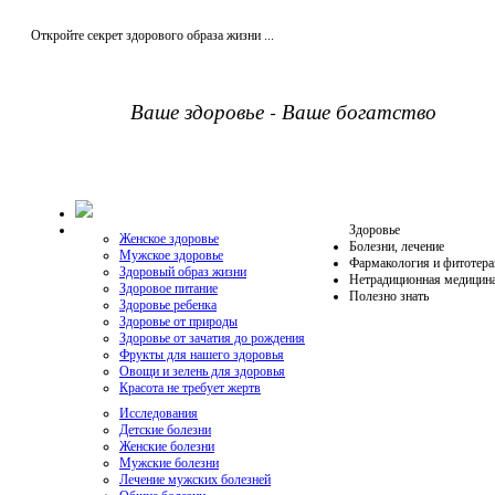
Откройте секрет здорового образа жизни ...
Ваше здоровье - Ваше богатство
Здоровье
Женское здоровье
Болезни, лечение
Мужское здоровье
Фармакология и фитотера
Здоровый образ жизни
Нетрадиционная медицин
Здоровое питание
Полезно знать
Здоровье ребенка
Здоровье от природы
Здоровье от зачатия до рождения
Фрукты для нашего здоровья
Овощи и зелень для здоровья
Красота не требует жертв
Исследования
Детские болезни
Женские болезни
Мужские болезни
Лечение мужских болезней